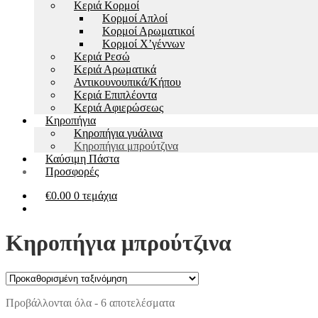
Kεριά Κορμοί
Κορμοί Απλοί
Κορμοί Αρωματικοί
Κορμοί Χ’γέννων
Kεριά Ρεσώ
Κεριά Αρωματικά
Αντικουνουπικά/Κήπου
Kεριά Επιπλέοντα
Κεριά Αφιερώσεως
Κηροπήγια
Κηροπήγια γυάλινα
Κηροπήγια μπρούτζινα
Καύσιμη Πάστα
Προσφορές
€
0.00
0 τεμάχια
Κηροπήγια μπρούτζινα
Προβάλλονται όλα - 6 αποτελέσματα