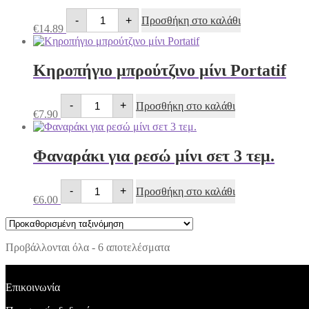
Κηροπήγιο
-
+
Προσθήκη στο καλάθι
μπρούτζινο
€
14.89
Portatif
ποσότητα
Κηροπήγιο μπρούτζινο μίνι Portatif
Κηροπήγιο
-
+
Προσθήκη στο καλάθι
μπρούτζινο
€
7.90
μίνι
Portatif
ποσότητα
Φαναράκι για ρεσώ μίνι σετ 3 τεμ.
Φαναράκι
-
+
Προσθήκη στο καλάθι
για
€
6.00
ρεσώ
μίνι
σετ
3
Προβάλλονται όλα - 6 αποτελέσματα
τεμ.
ποσότητα
Επικοινωνία