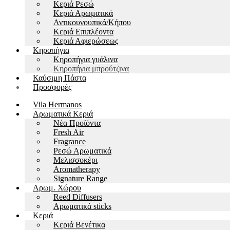
Kεριά Ρεσώ
Κεριά Αρωματικά
Αντικουνουπικά/Κήπου
Kεριά Επιπλέοντα
Κεριά Αφιερώσεως
Κηροπήγια
Κηροπήγια γυάλινα
Κηροπήγια μπρούτζινα
Καύσιμη Πάστα
Προσφορές
Vila Hermanos
Αρωματικά Κεριά
Νέα Προϊόντα
Fresh Air
Fragrance
Ρεσώ Αρωματικά
Μελισσοκέρι
Aromatherapy
Signature Range
Αρωμ. Χώρου
Reed Diffusers
Αρωματικά sticks
Κεριά
Kεριά Βενέτικα