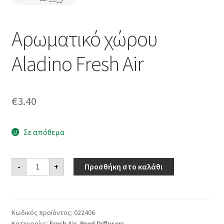
Αρωματικό χώρου
Aladino Fresh Air
€
3.40
Σε απόθεμα
Αρωματικό
-
+
Προσθήκη στο καλάθι
χώρου
Aladino
Fresh
Air
ποσότητα
Κωδικός προϊόντος:
022406
Κατηγορίες:
Fresh Air
,
Reed Diffusers