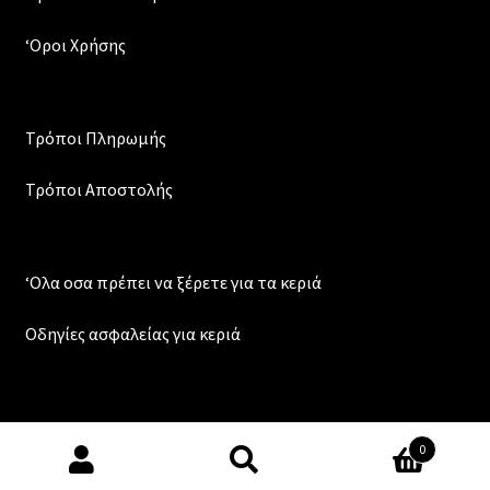
‘Οροι Χρήσης
Τρόποι Πληρωμής
Τρόποι Αποστολής
‘Ολα οσα πρέπει να ξέρετε για τα κεριά
Οδηγίες ασφαλείας για κεριά
Copyright © 2025 Candles and more - Κερασούντος 21, T.K.
0
551 31, Θεσσαλονίκη. Τηλ: 2310-410952
Αναζήτηση
Αναζήτηση