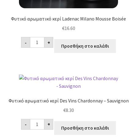
Φυτικό αρωματικό κερί Ladenac Milano Mousse Boisée
€
16.60
Φυτικό
-
+
αρωματικό
Προσθήκη στο καλάθι
κερί
Ladenac
Milano
Mousse
Boisée
ποσότητα
Φυτικό αρωματικό κερί Des Vins Chardonnay – Sauvignon
€
8.30
Φυτικό
-
+
αρωματικό
Προσθήκη στο καλάθι
κερί
Des