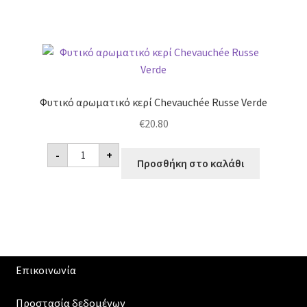
Vins
Chardonnay
-
Sauvignon
ποσότητα
Φυτικό αρωματικό κερί Chevauchée Russe Verde
€
20.80
Φυτικό
-
+
αρωματικό
Προσθήκη στο καλάθι
κερί
Chevauchée
Russe
Verde
ποσότητα
Επικοινωνία
Προστασία δεδομένων