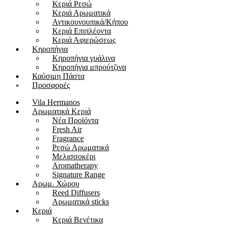
Kεριά Ρεσώ
Κεριά Αρωματικά
Αντικουνουπικά/Κήπου
Kεριά Επιπλέοντα
Κεριά Αφιερώσεως
Κηροπήγια
Κηροπήγια γυάλινα
Κηροπήγια μπρούτζινα
Καύσιμη Πάστα
Προσφορές
Vila Hermanos
Αρωματικά Κεριά
Νέα Προϊόντα
Fresh Air
Fragrance
Ρεσώ Αρωματικά
Μελισσοκέρι
Aromatherapy
Signature Range
Αρωμ. Χώρου
Reed Diffusers
Αρωματικά sticks
Κεριά
Kεριά Βενέτικα