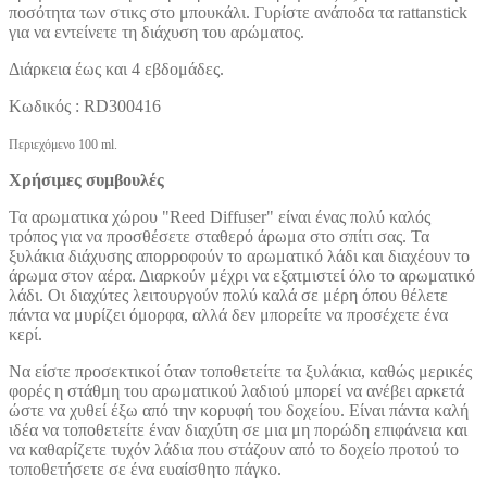
ποσότητα των στικς στο μπουκάλι. Γυρίστε ανάποδα τα rattanstick
για να εντείνετε τη διάχυση του αρώματος.
Διάρκεια έως και 4 εβδομάδες.
Kωδικός : RD300416
Περιεχόμενο 100 ml.
Χρήσιμες συμβουλές
Τα αρωματικα χώρου "Reed Diffuser" είναι ένας πολύ καλός
τρόπος για να προσθέσετε σταθερό άρωμα στο σπίτι σας. Τα
ξυλάκια διάχυσης απορροφούν το αρωματικό λάδι και διαχέουν το
άρωμα στον αέρα. Διαρκούν μέχρι να εξατμιστεί όλο το αρωματικό
λάδι. Οι διαχύτες λειτουργούν πολύ καλά σε μέρη όπου θέλετε
πάντα να μυρίζει όμορφα, αλλά δεν μπορείτε να προσέχετε ένα
κερί.
Να είστε προσεκτικοί όταν τοποθετείτε τα ξυλάκια, καθώς μερικές
φορές η στάθμη του αρωματικού λαδιού μπορεί να ανέβει αρκετά
ώστε να χυθεί έξω από την κορυφή του δοχείου. Είναι πάντα καλή
ιδέα να τοποθετείτε έναν διαχύτη σε μια μη πορώδη επιφάνεια και
να καθαρίζετε τυχόν λάδια που στάζουν από το δοχείο προτού το
τοποθετήσετε σε ένα ευαίσθητο πάγκο.