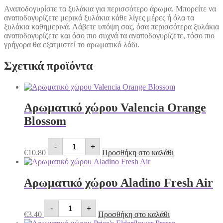
Αναποδογυρίστε τα ξυλάκια για περισσότερο άρωμα. Μπορείτε να
αναποδογυρίζετε μερικά ξυλάκια κάθε λίγες μέρες ή όλα τα
ξυλάκια καθημερινά. Λάβετε υπόψη σας, όσα περισσότερα ξυλάκια
αναποδογυρίζετε και όσο πιο συχνά τα αναποδογυρίζετε, τόσο πιο
γρήγορα θα εξατμιστεί το αρωματικό λάδι.
Σχετικά προϊόντα
Αρωματικό χώρου Valencia Orange
Blossom
Αρωματικό
-
+
χώρου
€
10.80
Προσθήκη στο καλάθι
Valencia
Orange
Blossom
Αρωματικό χώρου Aladino Fresh Air
ποσότητα
Αρωματικό
-
+
χώρου
€
3.40
Προσθήκη στο καλάθι
Aladino