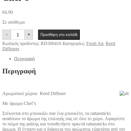
€
6.90
Σε απόθεμα
Αρωματικό
-
+
Προσθήκη στο καλάθι
χώρου
Price's
Κωδικός προϊόντος:
RD300416
Κατηγορίες:
Fresh Air
,
Reed
-
Diffusers
Chef's
ποσότητα
Περιγραφή
Περιγραφή
Αρωματικό χώρου Reed Diffuser
Mε άρωμα Chef’s
Στέκονται στο μπουκάλι σαν ένα μπουκέτο, τα rattansticks
αναδύουν το άρωμα της επιλογής σας σε όλο το χώρο. Αφαιρέστε
το πώμα της φιάλης και τοποθετήστε αρκετά rattansticks στο
άρωμα. Η ένταση και η διάρκεια του αρώματος εξαρτάται από την