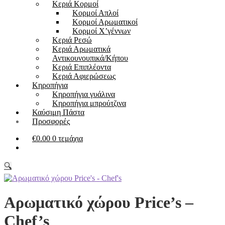
Kεριά Κορμοί
Κορμοί Απλοί
Κορμοί Αρωματικοί
Κορμοί Χ’γέννων
Kεριά Ρεσώ
Κεριά Αρωματικά
Αντικουνουπικά/Κήπου
Kεριά Επιπλέοντα
Κεριά Αφιερώσεως
Κηροπήγια
Κηροπήγια γυάλινα
Κηροπήγια μπρούτζινα
Καύσιμη Πάστα
Προσφορές
€
0.00
0 τεμάχια
🔍
Αρωματικό χώρου Price’s –
Chef’s