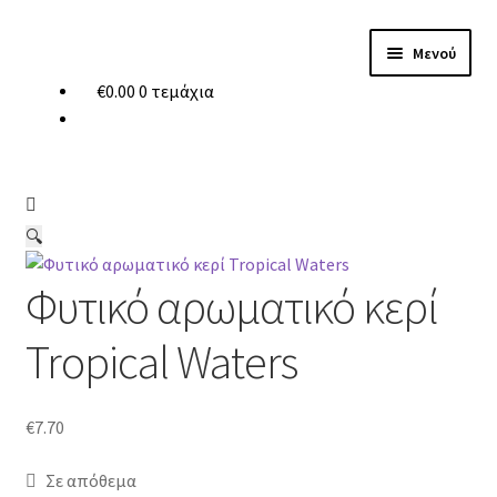
Απευθείας
Μετάβαση
Μενού
μετάβαση
σε
€
0.00
0 τεμάχια
στην
περιεχόμενο
Vila Hermanos
πλοήγηση
Αρωματικά Κεριά
Αρωμ. Χώρου
🔍
Κεριά
Φυτικό αρωματικό κερί
Κηροπήγια
Tropical Waters
Καύσιμη Πάστα
Προσφορές
€
7.70
Σε απόθεμα