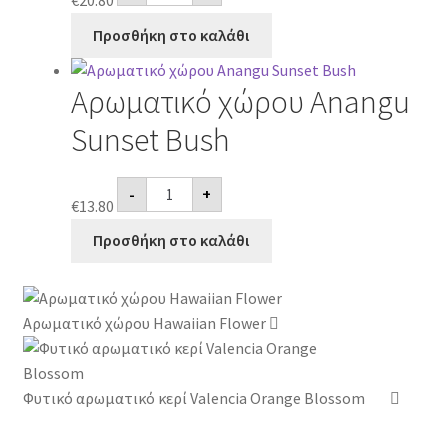
€
20.80
κερί
Chevauchée
Προσθήκη στο καλάθι
Russe
Negro
ποσότητα
Αρωματικό χώρου Anangu
Sunset Bush
Αρωματικό
-
+
χώρου
€
13.80
Anangu
Sunset
Προσθήκη στο καλάθι
Bush
ποσότητα
Αρωματικό χώρου Hawaiian Flower
Φυτικό αρωματικό κερί Valencia Orange Blossom