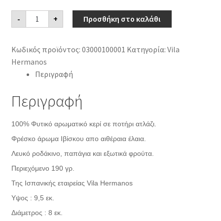
Φυτικό
-
+
Προσθήκη στο καλάθι
αρωματικό
κερί
Tropical
Waters
Κωδικός προϊόντος:
03000100001
Κατηγορία:
Vila
ποσότητα
Hermanos
Περιγραφή
Περιγραφή
100% Φυτικό αρωματικό κερί σε ποτήρι ατλάζι.
Φρέσκο άρωμα Ιβίσκου απο αιθέραια έλαια.
Λευκό ροδάκινο, παπάγια και εξωτικά φρούτα.
Περιεχόμενο 190 γρ.
Της Ισπανικής εταιρείας Vila Hermanos
Υψος : 9,5 εκ.
Διάμετρος : 8 εκ.