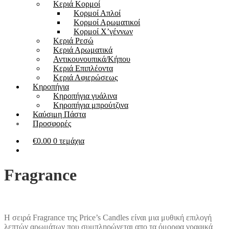
Kεριά Κορμοί
Κορμοί Απλοί
Κορμοί Αρωματικοί
Κορμοί Χ’γέννων
Kεριά Ρεσώ
Κεριά Αρωματικά
Αντικουνουπικά/Κήπου
Kεριά Επιπλέοντα
Κεριά Αφιερώσεως
Κηροπήγια
Κηροπήγια γυάλινα
Κηροπήγια μπρούτζινα
Καύσιμη Πάστα
Προσφορές
€
0.00
0 τεμάχια
Fragrance
Η σειρά Fragrance της Price’s Candles είναι μια μυθική επιλογή
λεπτών αρωμάτων που συμπληρώνεται απο τα όμορφα γραφικά