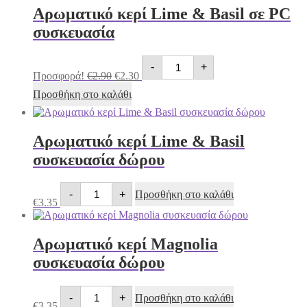
Lemongrass
Αρωματικό κερί Lime & Basil σε PC
συσκευασία
δώρου
συσκευασία
ποσότητα
Αρωματικό
Original
Η
-
+
κερί
price
τρέχουσα
Προσφορά!
€
2.90
€
2.30
Lime
was:
τιμή
&
Προσθήκη στο καλάθι
€2.90.
είναι:
Basil
€2.30.
σε
PC
συσκευασία
Αρωματικό κερί Lime & Basil
ποσότητα
συσκευασία δώρου
Αρωματικό
-
+
Προσθήκη στο καλάθι
κερί
€
3.35
Lime
&
Basil
Αρωματικό κερί Magnolia
συσκευασία
δώρου
συσκευασία δώρου
ποσότητα
Αρωματικό
-
+
Προσθήκη στο καλάθι
κερί
€
3.35