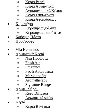
Kεριά Ρεσώ
Κεριά Αρωματικά
Αντικουνουπικά/Κήπου
Kεριά Επιπλέοντα
Κεριά Αφιερώσεως
Κηροπήγια
Κηροπήγια γυάλινα
Κηροπήγια μπρούτζινα
Καύσιμη Πάστα
Προσφορές
Vila Hermanos
Αρωματικά Κεριά
Νέα Προϊόντα
Fresh Air
Fragrance
Ρεσώ Αρωματικά
Μελισσοκέρι
Aromatherapy
Signature Range
Αρωμ. Χώρου
Reed Diffusers
Αρωματικά sticks
Κεριά
Kεριά Βενέτικα