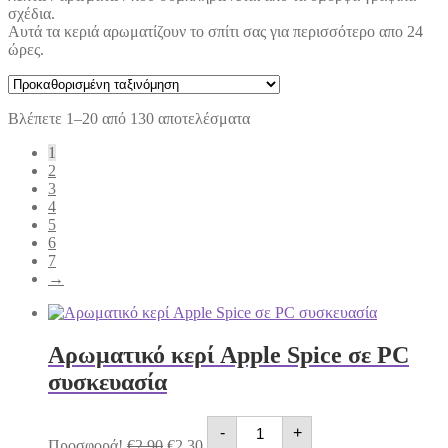
σχέδια.
Αυτά τα κεριά αρωματίζουν το σπίτι σας για περισσότερο απο 24
ώρες.
Βλέπετε 1–20 από 130 αποτελέσματα
1
2
3
4
5
6
7
→
Αρωματικό κερί Apple Spice σε PC
συσκευασία
Αρωματικό
Original
Η
-
+
κερί
price
τρέχουσα
Προσφορά!
€
2.90
€
2.30