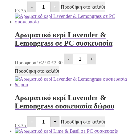
Αρωματικό
-
+
Προσθήκη στο καλάθι
κερί
€
3.35
Frangipani
συσκευασία
δώρου
ποσότητα
Αρωματικό κερί Lavender &
Lemongrass σε PC συσκευασία
Αρωματικό
Original
Η
-
+
κερί
price
τρέχουσα
Προσφορά!
€
2.90
€
2.30
Lavender
was:
τιμή
&
Προσθήκη στο καλάθι
€2.90.
είναι:
Lemongrass
€2.30.
σε
PC
συσκευασία
ποσότητα
Αρωματικό κερί Lavender &
Lemongrass συσκευασία δώρου
Αρωματικό
-
+
Προσθήκη στο καλάθι
κερί
€
3.35
Lavender
&