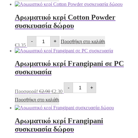
σε
€2.30.
PC
συσκευασία
ποσότητα
Αρωματικό κερί Cotton Powder
συσκευασία δώρου
Αρωματικό
-
+
Προσθήκη στο καλάθι
κερί
€
3.35
Cotton
Powder
συσκευασία
Αρωματικό κερί Frangipani σε PC
δώρου
ποσότητα
συσκευασία
Αρωματικό
Original
Η
-
+
κερί
price
τρέχουσα
Προσφορά!
€
2.90
€
2.30
Frangipani
was:
τιμή
σε
Προσθήκη στο καλάθι
€2.90.
είναι:
PC
€2.30.
συσκευασία
ποσότητα
Αρωματικό κερί Frangipani
συσκευασία δώρου