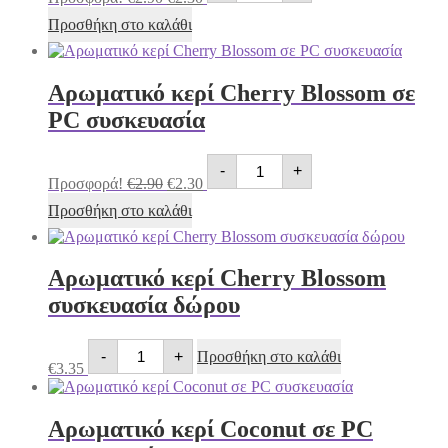
Apple
was:
τιμή
Spice
Προσθήκη στο καλάθι
€2.90.
είναι:
σε
€2.30.
PC
συσκευασία
ποσότητα
Αρωματικό κερί Cherry Blossom σε
PC συσκευασία
Αρωματικό
Original
Η
-
+
κερί
price
τρέχουσα
Προσφορά!
€
2.90
€
2.30
Cherry
was:
τιμή
Blossom
Προσθήκη στο καλάθι
€2.90.
είναι:
σε
€2.30.
PC
συσκευασία
ποσότητα
Αρωματικό κερί Cherry Blossom
συσκευασία δώρου
Αρωματικό
-
+
Προσθήκη στο καλάθι
κερί
€
3.35
Cherry
Blossom
συσκευασία
Αρωματικό κερί Coconut σε PC
δώρου
ποσότητα