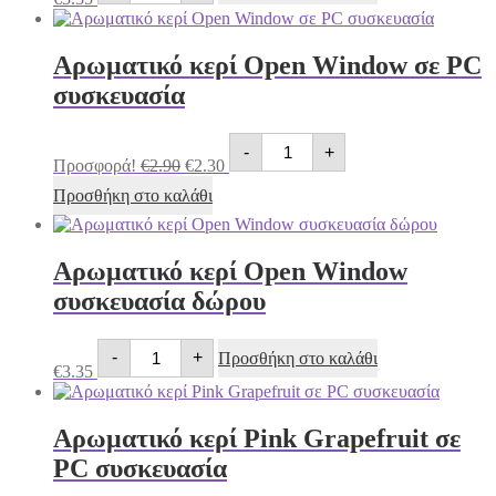
Magnolia
συσκευασία
δώρου
Αρωματικό κερί Open Window σε PC
ποσότητα
συσκευασία
Αρωματικό
Original
Η
-
+
κερί
price
τρέχουσα
Προσφορά!
€
2.90
€
2.30
Open
was:
τιμή
Window
Προσθήκη στο καλάθι
€2.90.
είναι:
σε
€2.30.
PC
συσκευασία
ποσότητα
Αρωματικό κερί Open Window
συσκευασία δώρου
Αρωματικό
-
+
Προσθήκη στο καλάθι
κερί
€
3.35
Open
Window
συσκευασία
Αρωματικό κερί Pink Grapefruit σε
δώρου
ποσότητα
PC συσκευασία