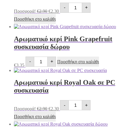
Αρωματικό
Original
Η
-
+
κερί
price
τρέχουσα
Προσφορά!
€
2.90
€
2.30
Pink
was:
τιμή
Grapefruit
Προσθήκη στο καλάθι
€2.90.
είναι:
σε
€2.30.
PC
συσκευασία
ποσότητα
Αρωματικό κερί Pink Grapefruit
συσκευασία δώρου
Αρωματικό
-
+
Προσθήκη στο καλάθι
κερί
€
3.35
Pink
Grapefruit
συσκευασία
Αρωματικό κερί Royal Oak σε PC
δώρου
ποσότητα
συσκευασία
Αρωματικό
Original
Η
-
+
κερί
price
τρέχουσα
Προσφορά!
€
2.90
€
2.30
Royal
was:
τιμή
Oak
Προσθήκη στο καλάθι
€2.90.
είναι:
σε
€2.30.
PC
συσκευασία