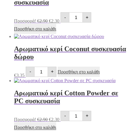
συσκευασία
Αρωματικό
Original
Η
-
+
κερί
price
τρέχουσα
Προσφορά!
€
2.90
€
2.30
Coconut
was:
τιμή
σε
Προσθήκη στο καλάθι
€2.90.
είναι:
PC
€2.30.
συσκευασία
ποσότητα
Αρωματικό κερί Coconut συσκευασία
δώρου
Αρωματικό
-
+
Προσθήκη στο καλάθι
κερί
€
3.35
Coconut
συσκευασία
δώρου
Αρωματικό κερί Cotton Powder σε
ποσότητα
PC συσκευασία
Αρωματικό
Original
Η
-
+
κερί
price
τρέχουσα
Προσφορά!
€
2.90
€
2.30
Cotton
was:
τιμή
Powder
Προσθήκη στο καλάθι
€2.90.
είναι: