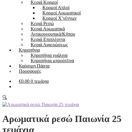
Kεριά Κορμοί
Κορμοί Απλοί
Κορμοί Αρωματικοί
Κορμοί Χ’γέννων
Kεριά Ρεσώ
Κεριά Αρωματικά
Αντικουνουπικά/Κήπου
Kεριά Επιπλέοντα
Κεριά Αφιερώσεως
Κηροπήγια
Κηροπήγια γυάλινα
Κηροπήγια μπρούτζινα
Καύσιμη Πάστα
Προσφορές
€
0.00
0 τεμάχια
🔍
Αρωματικά ρεσώ Παιωνία 25
τεμάχια