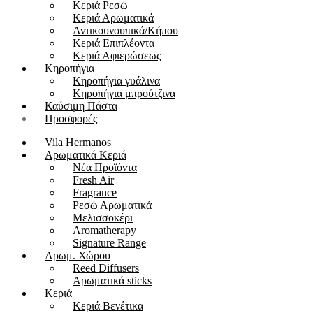
Kεριά Ρεσώ
Κεριά Αρωματικά
Αντικουνουπικά/Κήπου
Kεριά Επιπλέοντα
Κεριά Αφιερώσεως
Κηροπήγια
Κηροπήγια γυάλινα
Κηροπήγια μπρούτζινα
Καύσιμη Πάστα
Προσφορές
Vila Hermanos
Αρωματικά Κεριά
Νέα Προϊόντα
Fresh Air
Fragrance
Ρεσώ Αρωματικά
Μελισσοκέρι
Aromatherapy
Signature Range
Αρωμ. Χώρου
Reed Diffusers
Αρωματικά sticks
Κεριά
Kεριά Βενέτικα