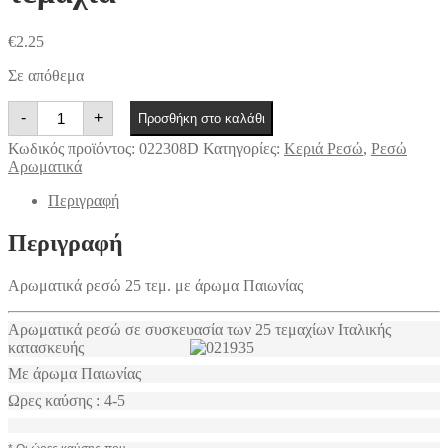
€
2.25
Σε απόθεμα
Αρωματικά
-
+
Προσθήκη στο καλάθι
ρεσώ
Παιωνία
Κωδικός προϊόντος:
022308D
Κατηγορίες:
Kεριά Ρεσώ
,
Ρεσώ
25
Αρωματικά
τεμάχια
ποσότητα
Περιγραφή
Περιγραφή
Αρωματικά ρεσώ 25 τεμ. με άρωμα Παιωνίας
Αρωματικά ρεσώ σε συσκευασία των 25 τεμαχίων Ιταλικής
κατασκευής
Με άρωμα Παιωνίας
Ωρες καύσης : 4-5