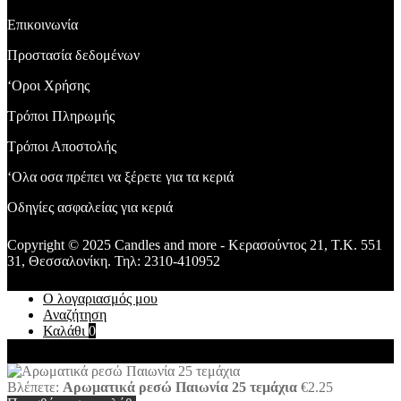
ποσότητα
Επικοινωνία
Προστασία δεδομένων
‘Οροι Χρήσης
Τρόποι Πληρωμής
Τρόποι Αποστολής
‘Ολα οσα πρέπει να ξέρετε για τα κεριά
Οδηγίες ασφαλείας για κεριά
Copyright © 2025 Candles and more - Κερασούντος 21, T.K. 551
31, Θεσσαλονίκη. Τηλ: 2310-410952
Ο λογαριασμός μου
Αναζήτηση
Καλάθι
0
Βλέπετε:
Αρωματικά ρεσώ Παιωνία 25 τεμάχια
€
2.25