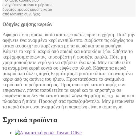
* Οι ώρες καύσης που
αναγράφονται είναι ο μέγιστος
δυνατός χρόνος καύσης κάτω
από ιδανικές συνθήκες.
Οδηγίες χρήσης κεριών
Αφαιρέστε τη συσκευασία και τις ετικέτες πριν τη χρήση. Ποτέ μην
αφήνετε ένα αναμμένο κερί ανεπίβλεπτο. Διαβάστε τις οδηγίες του
κατασκευαστή που παρέχονται με τα κεριά και τα κηροπήγια.
Κάψετε τα κεριά μακριά από παιδιά και κατοικίδια ζώα. Σβήστε το
κερί χρησιμοποιώντας κηροσβέστη ή φυσήξτε απαλά. Πότε μη
χρησιμοποιήσετε νερό για να σβήσετε ένα κερί. Μην τοποθετείτε
τα αναμμένα κεριά κοντά σε εύφλεκτα υλικά. Κάψετε τα κεριά
μακριά από άλλες πηγές θερμότητας.Προστατεύσατε τα αναμμένα
κεριά από τις ακτίνες του ήλιου. Προστατεύσατε τα αναμμένα
κεριά από τα ρεύματα αέρος. Προς αποφυγή καταστροφής των
επιφανειών, πάντα τοποθετείτε τα κεριά και τα κηροπήγια σε
επιφάνεια που δεν θα καταστραφεί λόγω θερμότητας π.χ. κεραμικά
πλακάκια ή πιάτα. Προσοχή στα τραπεζομάντηλα. Μην μετακινείτε
τα κεριά όταν είναι αναμμένα ή η παραφίνη είναι ακόμα υγρή.
Σχετικά προϊόντα