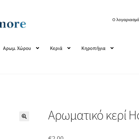
Ο λογαριασμό
Αρωμ. Χώρου
Κεριά
Κηροπήγια
Αρωματικό κερί H
€
2.00