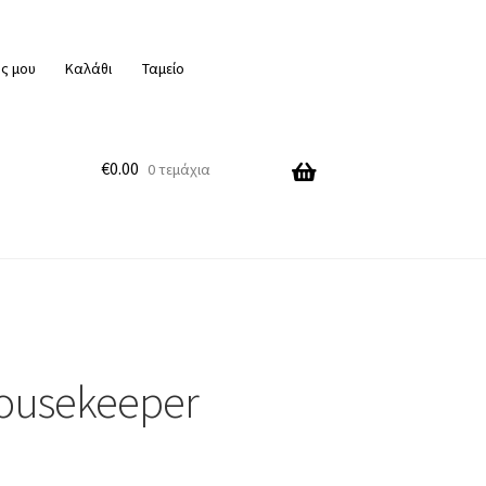
ς μου
Καλάθι
Ταμείο
€
0.00
0 τεμάχια
ousekeeper