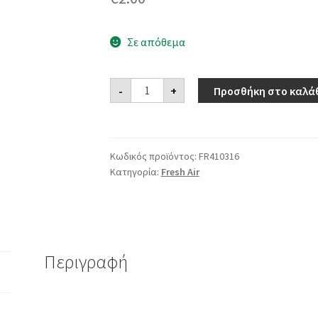
Σε απόθεμα
Αρωματικό
-
+
Προσθήκη στο καλά
κερί
Housekeeper
ποσότητα
Κωδικός προϊόντος:
FR410316
Κατηγορία:
Fresh Air
Περιγραφή