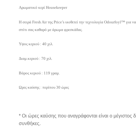
Αρωματικό κερί Housekeeper
H σειρά Fresh Air της Price’s υιοθετεί την τεχνολογία Odourfoyl™ για ν
σπίτι σας καθαρό με άρωμα φρεσκάδας.
Υψος κεριού : 40 χιλ.
Διαμ.κεριού : 70 χιλ.
Βάρος κεριού : 119 γραμ.
Ωρες καύσης : περίπου 30 ώρες
* Οι ώρες καύσης που αναγράφονται είναι ο μέγιστος 
συνθήκες.