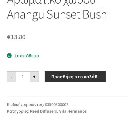
Anangu Sunset Bush
€
13.80
Σε απόθεμα
Αρωματικό
-
+
Προσθήκη στο καλάθι
χώρου
Anangu
Sunset
Bush
ποσότητα
Κωδικός προϊόντος:
03500300002
Κατηγορίες:
Reed Diffusers
,
Vila Hermanos