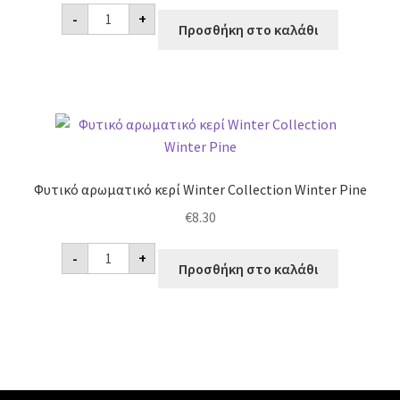
Φυτικό
-
+
αρωματικό
Προσθήκη στο καλάθι
κερί
Chevauchée
Russe
Negro
ποσότητα
Φυτικό αρωματικό κερί Winter Collection Winter Pine
€
8.30
Φυτικό
-
+
αρωματικό
Προσθήκη στο καλάθι
κερί
Winter
Collection
Winter
Pine
ποσότητα