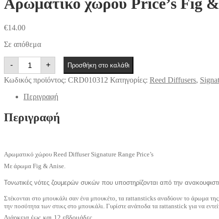
Αρωματικό χώρου Price’s Fig &
€
14.00
Σε απόθεμα
Αρωματικό
-
+
Προσθήκη στο καλάθι
χώρου
Price's
Κωδικός προϊόντος:
CRD010312
Κατηγορίες:
Reed Diffusers
,
Signa
Fig
&
Περιγραφή
Anise
ποσότητα
Περιγραφή
Αρωματικό χώρου Reed Diffuser Signature Range Price’s
Mε άρωμα Fig & Anise.
Τονωτικές νότες ζουμερών συκών που υποστηρίζονται από την ανακουφιστ
Στέκονται στο μπουκάλι σαν ένα μπουκέτο, τα rattansticks αναδύουν το άρωμα της
την ποσότητα των στικς στο μπουκάλι. Γυρίστε ανάποδα τα rattanstick για να εντε
Διάρκεια έως και 12 εβδομάδες.