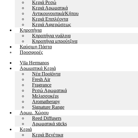
Kεριά Ρεσώ
Κεριά Αρωματικά
Αντικουνουπικά/Κήπου
Kεριά Επιπλέοντα
Κεριά Αφιερώσεως
Κηροπήγια
Κηροπήγια γυάλινα
Κηροπήγια μπρούτζινα
Καύσιμη Πάστα
Προσφορές
Vila Hermanos
Αρωματικά Κεριά
Νέα Προϊόντα
Fresh Air
Fragrance
Ρεσώ Αρωματικά
Μελισσοκέρι
Aromatherapy
Signature Range
Αρωμ. Χώρου
Reed Diffusers
Αρωματικά sticks
Κεριά
Kεριά Βενέτικα