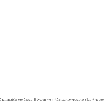
ά rattansticks στο άρωμα. Η ένταση και η διάρκεια του αρώματος εξαρτάται από