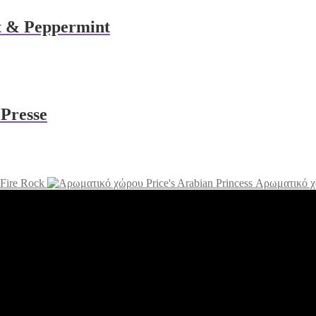
t & Peppermint
 Presse
Fire Rock
Αρωματικό χώ