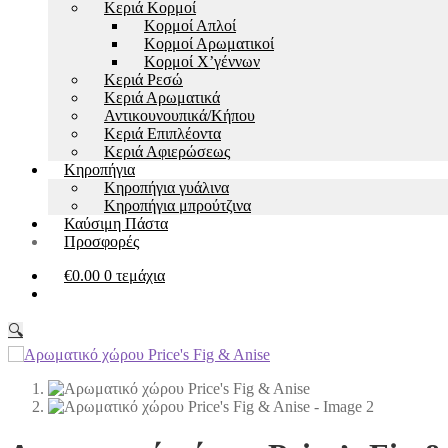
Kεριά Κορμοί
Κορμοί Απλοί
Κορμοί Αρωματικοί
Κορμοί Χ’γέννων
Kεριά Ρεσώ
Κεριά Αρωματικά
Αντικουνουπικά/Κήπου
Kεριά Επιπλέοντα
Κεριά Αφιερώσεως
Κηροπήγια
Κηροπήγια γυάλινα
Κηροπήγια μπρούτζινα
Καύσιμη Πάστα
Προσφορές
€
0.00
0 τεμάχια
🔍