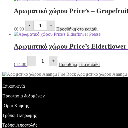
Melon
&
Αρωματικό χώρου Price’s – Grapefrui
Cucumber
ποσότητα
Αρωματικό
-
+
χώρου
€
6.90
Προσθήκη στο καλάθι
Price's
-
Grapefruit
Αρωματικό χώρου Price’s Elderflower
&
Peppermint
ποσότητα
Αρωματικό
-
+
χώρου
€
14.00
Προσθήκη στο καλάθι
Price's
Elderflower
Αρωματικό χώρου Anangu 
Presse
ποσότητα
Επικοινωνία
Προστασία δεδομένων
‘Οροι Χρήσης
Τρόποι Πληρωμής
Τρόποι Αποστολής