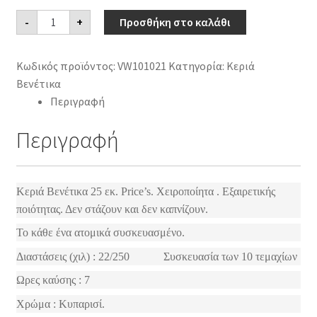
Κεριά
-
+
Προσθήκη στο καλάθι
Βενέτικα
25
εκ.
Price's
Κωδικός προϊόντος:
VW101021
Κατηγορία:
Kεριά
χειροποίητα
ποσότητα
Βενέτικα
Περιγραφή
Περιγραφή
Κεριά Βενέτικα 25 εκ. Price’s. Χειροποίητα . Εξαιρετικής
ποιότητας. Δεν στάζουν και δεν καπνίζουν.
Το κάθε ένα ατομικά συσκευασμένο.
Διαστάσεις (χιλ) : 22/250 Συσκευασία των 10 τεμαχίων
Ωρες καύσης : 7
Χρώμα : Κυπαρισί.