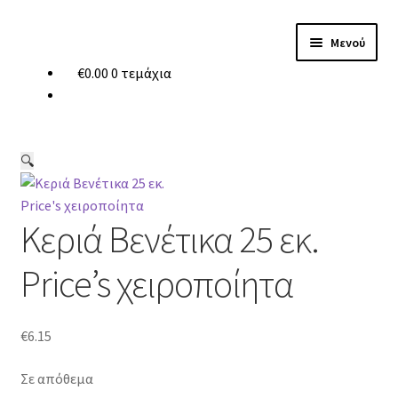
Απευθείας
Μετάβαση
Μενού
μετάβαση
σε
€
0.00
0 τεμάχια
στην
περιεχόμενο
Vila Hermanos
πλοήγηση
Αρωματικά Κεριά
Αρωμ. Χώρου
🔍
Κεριά
Κεριά Βενέτικα 25 εκ.
Κηροπήγια
Price’s χειροποίητα
Καύσιμη Πάστα
Προσφορές
€
6.15
Σε απόθεμα